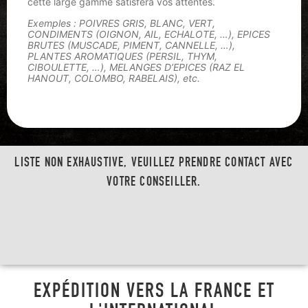
cette large gamme satisfera vos attentes.
Exemples : POIVRES GRIS, BLANC, VERT,
CONDIMENTS (OIGNON, AIL, ECHALOTE, …), EPICES
BRUTES (MUSCADE, PIMENT, CANNELLE, …),
PLANTES AROMATIQUES (PERSIL, THYM,
CIBOULETTE, …), MELANGES D’EPICES (RAZ EL
HANOUT, COLOMBO, RABELAIS), etc.
LISTE NON EXHAUSTIVE, VEUILLEZ PRENDRE CONTACT AVEC
VOTRE CONSEILLER.
EXPÉDITION VERS LA FRANCE ET